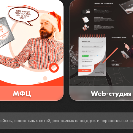
МФЦ
Web-студия
Делаю баннеры для марк