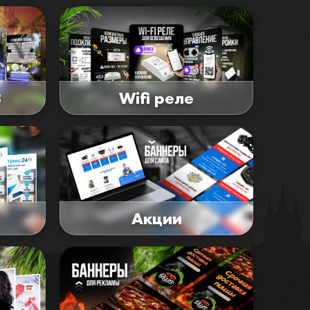
8
Wifi реле
Акции