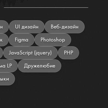
н
UI дизайн
Веб-дизайн
к
Figma
Photoshop
JavaScript (jquery)
PHP
а LP
Дружелюбие
выки