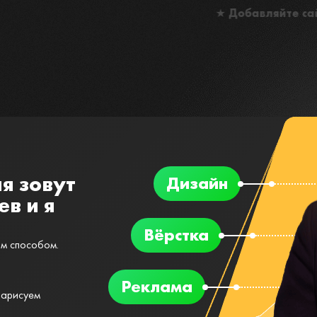
★
Добавляйте сайт в закладки (CTRL +
я зовут
Дизайн
в и я
Вёрстка
м способом.
Реклама
Нарисуем