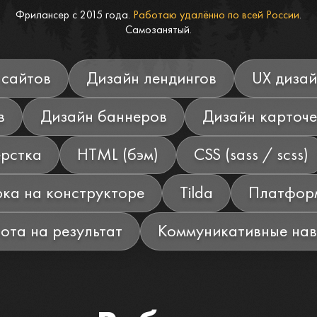
Фрилансер с 2015 года.
Работаю удалённо по всей России
.
Самозанятый.
 сайтов
Дизайн лендингов
UX дизай
в
Дизайн баннеров
Дизайн карточе
ёрстка
HTML (бэм)
CSS (sass / scss)
ка на конструкторе
Tilda
Платформ
ота на результат
Коммуникативные на