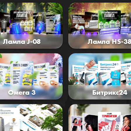
Лампа J-08
Лампа HS-3
Омега 3
Битрикс24