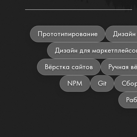
Прототипирование
Дизайн
Дизайн для маркетплейсо
Вёрстка сайтов
Ручная в
NPM
Git
Сбор
Раб