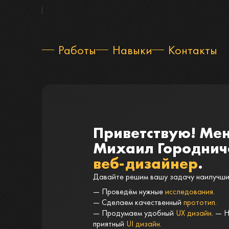
|
Работы
Навыки
Контакты
Приветствую! Мен
Михаил Городниче
веб-дизайнер
.
Давайте решим вашу задачу наилучши
— Проведём нужные
исследования
.
— Сделаем качественный
прототип
.
— Продумаем удобный
UX дизайн
. — 
приятный
UI дизайн
.